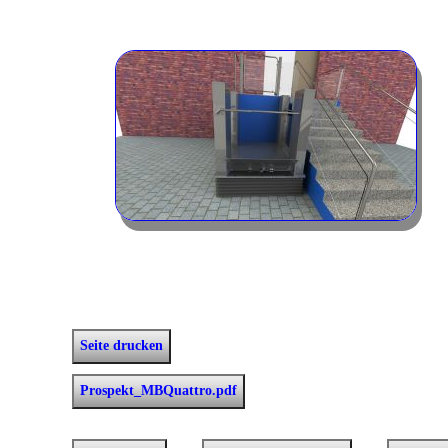
Seite drucken
Prospekt_MBQuattro.pdf