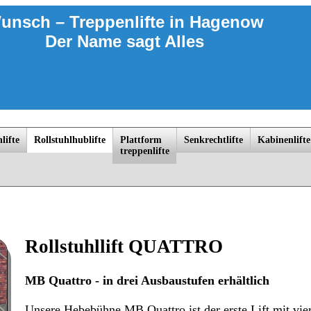
unsch – Treppenlifte
in Hagenow
Der Name sagt Alles
lifte
Rollstuhlhublifte
Platt­form
Senkrechtlifte
Kabinenlifte
trep­penlif­te
ngsborn, Laage, Ludwigslust, Lübeck, Lüneburg, Meyenburg, Nauen, Oranienburg, Parchim, Perleberg, Plau am See, Potsdam, Pr
Rollstuhllift QUATTRO
MB Quattro - in drei Ausbaustufen erhältlich
Unsere Hebebühne MB Quattro ist der erste Lift mit vie