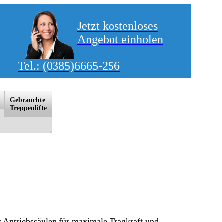
Jetzt kostenloses
Angebot einholen
Tel.:
(0385)6665-256
Gebrauchte
Trep­pen­lif­te
itzwalk, Rostock, Schwerin, Sternberg, Stralsund, Waren/­Müritz, Warnemünde, Wismar, Wittstock/­Dosse,
r Antriebssäulen für maximale Tragkraft und