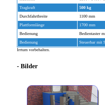
Tragkraft
500 kg
Durchfahrtbreite
1100 mm
Plattformlänge
1700 mm
Bedienung
Bedientaster m
Bedienung
Steuerbar mit 
Irrtum vorbehalten.
-
Bilder