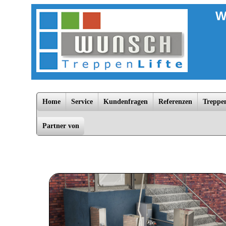
W
Home
Service
Kundenfragen
Referenzen
Treppen
Partner von
Bad Doberan, Dannenberg, Dömitz, Falkensee, Greifswald, Grevesmühlen, Güstrow, Hagenow, Hamburg, Kühlu
Zarrentin